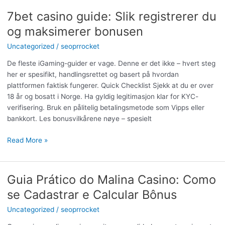
7bet casino guide: Slik registrerer du
7bet
casino
og maksimerer bonusen
guide:
Uncategorized
/
seoprrocket
Slik
registrerer
De fleste iGaming-guider er vage. Denne er det ikke – hvert steg
du
her er spesifikt, handlingsrettet og basert på hvordan
og
plattformen faktisk fungerer. Quick Checklist Sjekk at du er over
maksimerer
18 år og bosatt i Norge. Ha gyldig legitimasjon klar for KYC-
bonusen
verifisering. Bruk en pålitelig betalingsmetode som Vipps eller
bankkort. Les bonusvilkårene nøye – spesielt
Read More »
Guia Prático do Malina Casino: Como
Guia
Prático
se Cadastrar e Calcular Bônus
do
Uncategorized
/
seoprrocket
Malina
Casino: