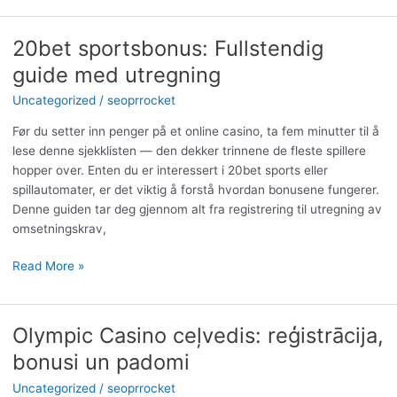
20bet sportsbonus: Fullstendig
20bet
sportsbonus:
guide med utregning
Fullstendig
Uncategorized
/
seoprrocket
guide
med
Før du setter inn penger på et online casino, ta fem minutter til å
utregning
lese denne sjekklisten — den dekker trinnene de fleste spillere
hopper over. Enten du er interessert i 20bet sports eller
spillautomater, er det viktig å forstå hvordan bonusene fungerer.
Denne guiden tar deg gjennom alt fra registrering til utregning av
omsetningskrav,
Read More »
Olympic Casino ceļvedis: reģistrācija,
Olympic
Casino
bonusi un padomi
ceļvedis:
Uncategorized
/
seoprrocket
reģistrācija,