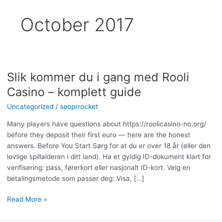
Post
pagination
October 2017
Slik kommer du i gang med Rooli
Slik
kommer
Casino – komplett guide
du
Uncategorized
/
seoprrocket
i
gang
Many players have questions about https://roolicasino-no.org/
med
before they deposit their first euro — here are the honest
Rooli
answers. Before You Start Sørg for at du er over 18 år (eller den
Casino
lovlige spillalderen i ditt land). Ha et gyldig ID-dokument klart for
–
verifisering: pass, førerkort eller nasjonalt ID-kort. Velg en
komplett
betalingsmetode som passer deg: Visa, […]
guide
Read More »