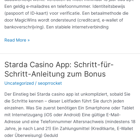
Een geldig e‑mailadres en telefoonnummer. Identiteitsbewijs
(paspoort of ID‑kaart) voor verificatie. Een betaalmethode die
door MagicWins wordt ondersteund (creditcard, e‑wallet of
bankoverschrijving). Een stabiele internetverbinding
Read More »
Starda Casino App: Schritt-für-
Starda
Casino
Schritt-Anleitung zum Bonus
App:
Uncategorized
/
seoprrocket
Schritt-
für-
Der Einstieg bei Starda casino app ist unkompliziert, sobald Sie
Schritt-
die Schritte kennen – dieser Leitfaden führt Sie durch jeden
Anleitung
einzelnen. Was Sie zuerst benötigen Ein Smartphone oder Tablet
zum
mit Internetzugang (iOS oder Android) Eine gültige E-Mail-
Bonus
Adresse und eine Telefonnummer Altersnachweis (mindestens 18
Jahre, je nach Land 21) Ein Zahlungsmittel (Kreditkarte, E-Wallet
oder Überweisung) Geduld