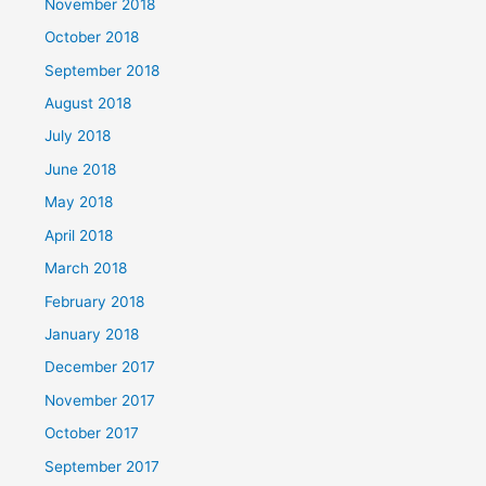
November 2018
October 2018
September 2018
August 2018
July 2018
June 2018
May 2018
April 2018
March 2018
February 2018
January 2018
December 2017
November 2017
October 2017
September 2017