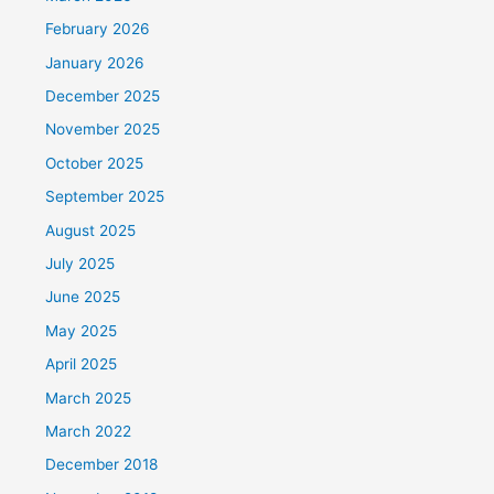
February 2026
January 2026
December 2025
November 2025
October 2025
September 2025
August 2025
July 2025
June 2025
May 2025
April 2025
March 2025
March 2022
December 2018